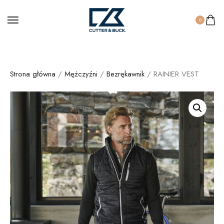
0
Strona główna
/
Mężczyźni
/
Bezrękawnik
/ RAINIER VEST