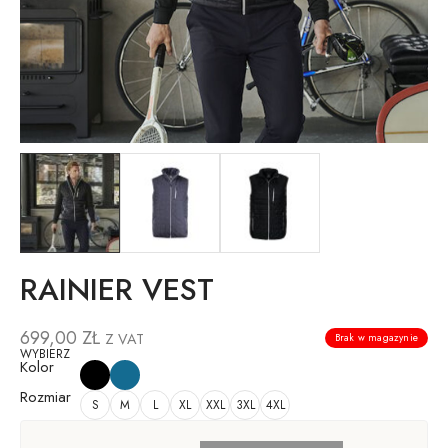
RAINIER VEST
699,00
ZŁ
Z VAT
Brak w magazynie
WYBIERZ
Kolor
Rozmiar
S
M
L
XL
XXL
3XL
4XL