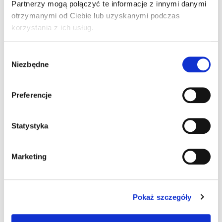
Partnerzy mogą połączyć te informacje z innymi danymi
otrzymanymi od Ciebie lub uzyskanymi podczas
korzystania z ich usług.
W
Niezbędne
y
b
ó
RAINIER VEST WOMAN
Preferencje
r
699,00
ZŁ
Z VAT
z
g
Statystyka
o
Inne Produkty
d
Marketing
y
Pokaż szczegóły