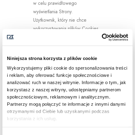
w celu prawidłowego
wyświetlania Strony.
Użytkownik, który nie chce
wykorzystywania plików Cookies
w opisanym powyżej celu
w każdej chwili może usunąć je
ręcznie. Do zapoznania się ze
Niniejsza strona korzysta z plików cookie
szczegółową instrukcją
Wykorzystujemy pliki cookie do spersonalizowania treści
postępowania należy odwiedzić
i reklam, aby oferować funkcje społecznościowe i
stronę internetową producenta
analizować ruch w naszej witrynie. Informacje o tym, jak
używanej przeglądarki
korzystasz z naszej witryny, udostępniamy partnerom
internetowej.
społecznościowym, reklamowym i analitycznym.
Partnerzy mogą połączyć te informacje z innymi danymi
otrzymanymi od Ciebie lub uzyskanymi podczas
W przypadku stosowania Google
korzystania z ich usług.
Chrome, instrukcja znajduje się
W