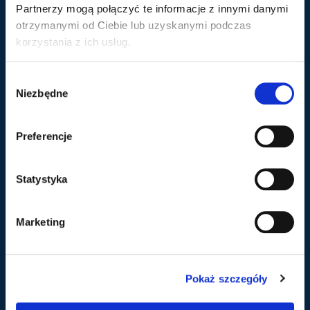
Partnerzy mogą połączyć te informacje z innymi danymi
Zaloguj się
Koszule
otrzymanymi od Ciebie lub uzyskanymi podczas
Oferta B2B
Softshelle
korzystania z ich usług.
Bezrękawniki
Bluzy
W
Niezbędne
Spodnie
y
b
ó
Obsługa
Preferencje
r
z
FAQ
g
Statystyka
Regulamin
o
Polityka Prywatności
d
Marketing
y
Zapisz się do Newslettera
Pokaż szczegóły