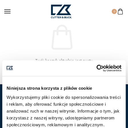
0
Twój koszyk aktualnie jest pusty.
Return To Shop
Niniejsza strona korzysta z plików cookie
Wykorzystujemy pliki cookie do spersonalizowania treści
Marka Cutter & Buck
Popularne kategorie
i reklam, aby oferować funkcje społecznościowe i
analizować ruch w naszej witrynie. Informacje o tym, jak
Nasza historia
Polo
korzystasz z naszej witryny, udostępniamy partnerom
Kontakt
Kurtki
społecznościowym, reklamowym i analitycznym.