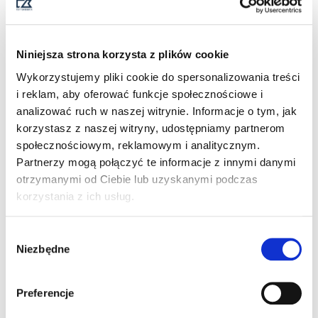
KELOWNA POLO
KELOWNA POLO JUNIOR
149,00
ZŁ
149,00
ZŁ
Z VAT
Z VAT
Niniejsza strona korzysta z plików cookie
Wykorzystujemy pliki cookie do spersonalizowania treści
i reklam, aby oferować funkcje społecznościowe i
analizować ruch w naszej witrynie. Informacje o tym, jak
korzystasz z naszej witryny, udostępniamy partnerom
społecznościowym, reklamowym i analitycznym.
Partnerzy mogą połączyć te informacje z innymi danymi
otrzymanymi od Ciebie lub uzyskanymi podczas
korzystania z ich usług.
W
Niezbędne
y
OCEANSIDE STRETCH
SEABECK POLO
b
POLO
ó
219,00
ZŁ
Z VAT
Preferencje
r
189,00
ZŁ
Z VAT