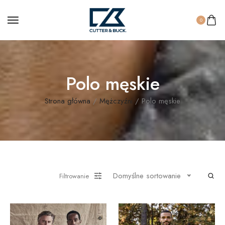
0
Polo męskie
Strona główna
/
Mężczyźni
/ Polo męskie
Domyślne sortowanie
Filtrowanie