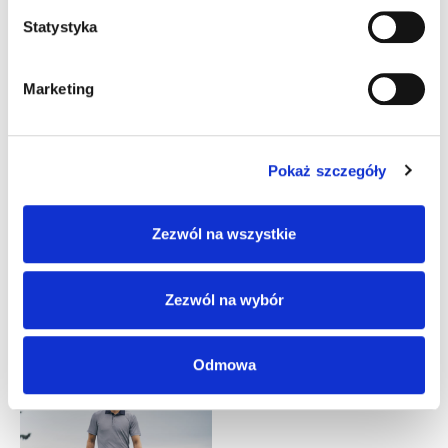
z
g
Statystyka
o
d
Marketing
y
Pokaż szczegóły
Zezwól na wszystkie
VIRTUE ECO POLO
VIRTUE ECO POLO SOLID
Zezwól na wybór
459,00
ZŁ
210,00
ZŁ
Z VAT
Z VAT
Odmowa