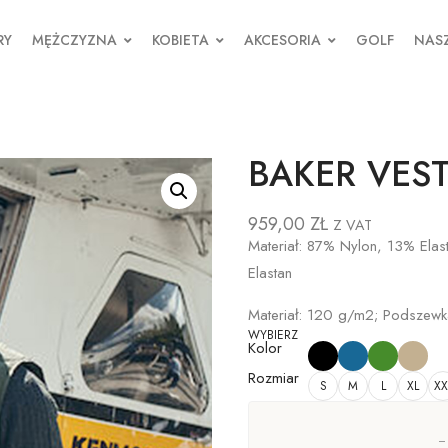
RY
MĘŻCZYZNA
KOBIETA
AKCESORIA
GOLF
NASZ
BAKER VES
959,00
ZŁ
Z VAT
Materiał: 87% Nylon, 13% Ela
Elastan
Materiał: 120 g/m2; Podszew
WYBIERZ
Kolor
Rozmiar
S
M
L
XL
XX