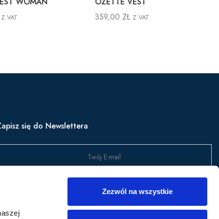
 VEST WOMAN
OZETTE VEST
359,00
ZŁ
Z VAT
Z VAT
Zapisz się do Newslettera
Wyślij
Zezwól na wszystkie
apisz się, aby być na bieżąco z nowościami w produktach,
naszej
romocjami i nie tylko.