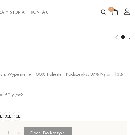
0
A HISTORIA
KONTAKT
T
stan; Wypełnienie: 100% Poliester; Podszewka: 87% Nylon, 13%
ka: 60 g/m2
L
3XL
4XL
+
Dodaj Do Koszyka