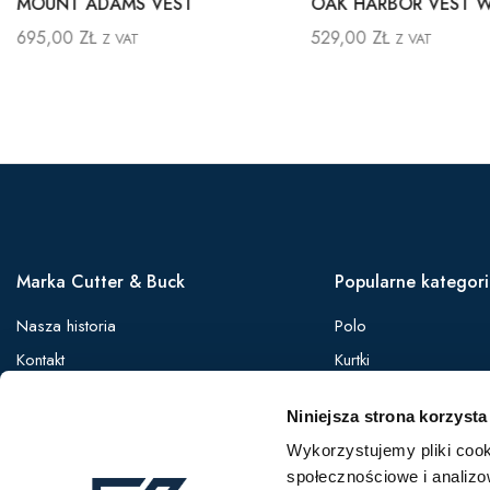
MOUNT ADAMS VEST
OAK HARBOR VEST
695,00
ZŁ
529,00
ZŁ
Z VAT
Z VAT
Marka Cutter & Buck
Popularne kategor
Nasza historia
Polo
Kontakt
Kurtki
Zaloguj się
Koszule
Niniejsza strona korzysta
Oferta B2B
Softshelle
Wykorzystujemy pliki cook
Bezrękawniki
społecznościowe i analizo