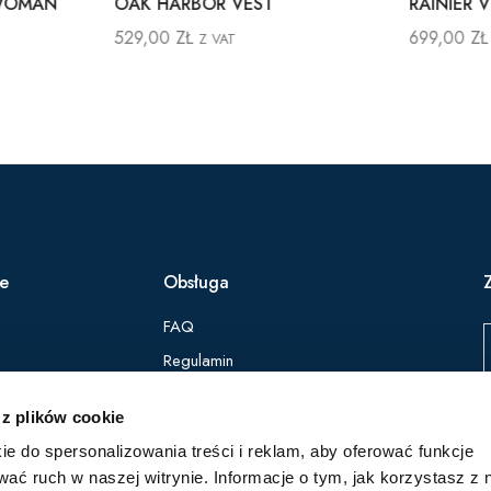
 WOMAN
OAK HARBOR VEST
RAINIER
529,00
ZŁ
699,00
ZŁ
Z VAT
ie
Obsługa
FAQ
Regulamin
Polityka Prywatności
 z plików cookie
ie do spersonalizowania treści i reklam, aby oferować funkcje
Z
wać ruch w naszej witrynie. Informacje o tym, jak korzystasz z 
p