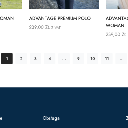
WOMAN
ADVANTAGE PREMIUM POLO
ADVANTAG
WOMAN
239,00
ZŁ
Z VAT
239,00
ZŁ
1
2
3
4
…
9
10
11
→
ie
Obsługa