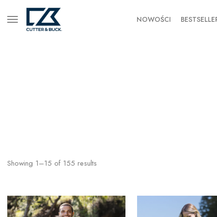
NOWOŚCI
BESTSELLE
Showing
1
–
15
of
155
results