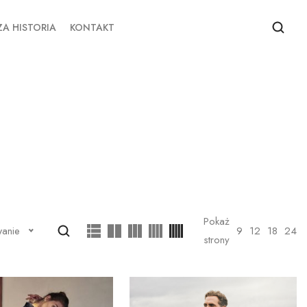
A HISTORIA
KONTAKT
Pokaż
9
12
18
24
wanie
strony