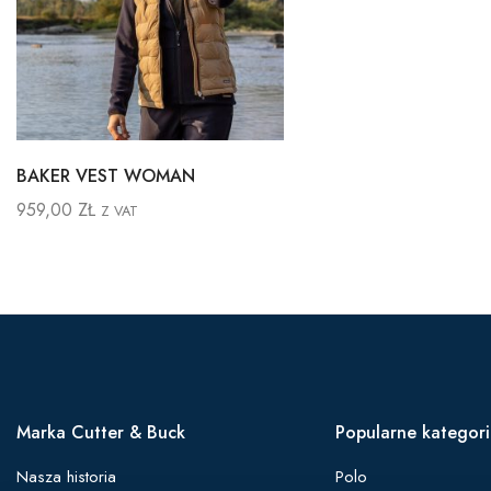
BAKER VEST WOMAN
959,00
ZŁ
Z VAT
Marka Cutter & Buck
Popularne kategor
Nasza historia
Polo