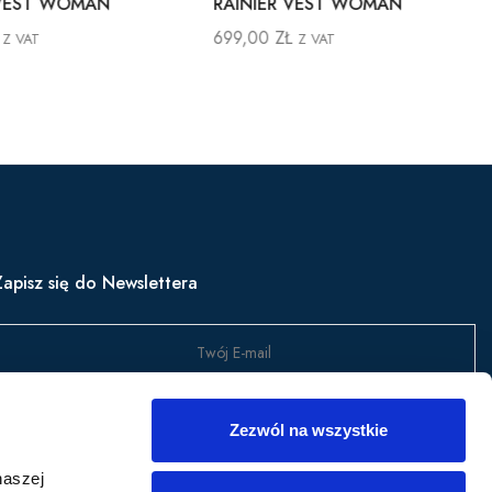
VEST WOMAN
RAINIER VEST WOMAN
699,00
ZŁ
Z VAT
Z VAT
Zapisz się do Newslettera
Wyślij
Zezwól na wszystkie
apisz się, aby być na bieżąco z nowościami w produktach,
naszej
romocjami i nie tylko.