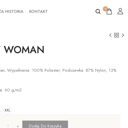
0
A HISTORIA
KONTAKT
ST WOMAN
stan; Wypełnienie: 100% Poliester; Podszewka: 87% Nylon, 13%
ka: 60 g/m2
L
XXL
+
Dodaj Do Koszyka