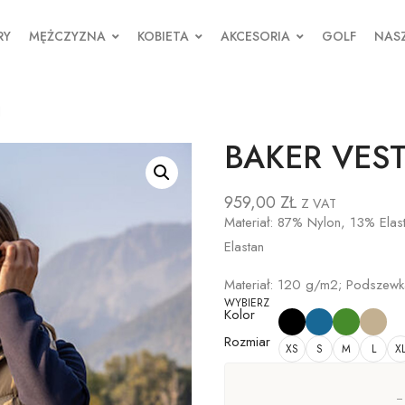
RY
MĘŻCZYZNA
KOBIETA
AKCESORIA
GOLF
NASZ
N
BAKER VE
959,00
ZŁ
Z VAT
Materiał: 87% Nylon, 13% Ela
Elastan
Materiał: 120 g/m2; Podszew
WYBIERZ
Kolor
Rozmiar
XS
S
M
L
X