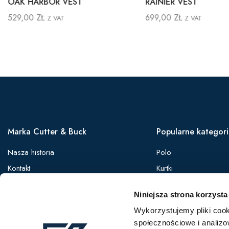
OAK HARBOR VEST
RAINIER VEST
529,00
ZŁ
699,00
ZŁ
Z VAT
Z VAT
Marka Cutter & Buck
Popularne kategor
Nasza historia
Polo
Kontakt
Kurtki
Zaloguj się
Koszule
Niniejsza strona korzysta
Oferta B2B
Softshelle
Wykorzystujemy pliki cook
Bezrękawniki
społecznościowe i analizo