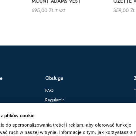
MOUNT ADAMS VEST
OZETTE 
695,00
ZŁ
359,00
ZŁ
Z VAT
ie
Obsługa
FAQ
Regulamin
Polityka Prywatności
 z plików cookie
ie do spersonalizowania treści i reklam, aby oferować funkcje
Z
wać ruch w naszej witrynie. Informacje o tym, jak korzystasz z 
p