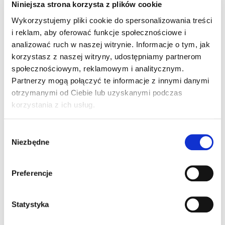
Niniejsza strona korzysta z plików cookie
Wykorzystujemy pliki cookie do spersonalizowania treści
i reklam, aby oferować funkcje społecznościowe i
analizować ruch w naszej witrynie. Informacje o tym, jak
korzystasz z naszej witryny, udostępniamy partnerom
społecznościowym, reklamowym i analitycznym.
Partnerzy mogą połączyć te informacje z innymi danymi
otrzymanymi od Ciebie lub uzyskanymi podczas
korzystania z ich usług.
ADVANTAGE PREMIUM
ADVANTAGE SHIRT
POLO
W
459,00
ZŁ
Z VAT
Niezbędne
y
239,00
ZŁ
Z VAT
b
ó
Preferencje
r
z
g
Statystyka
o