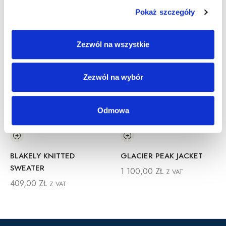
Pokaż szczegóły
Zezwól na wszystkie
Zezwól na wybór
Odmowa
BLAKELY KNITTED
GLACIER PEAK JACKET
SWEATER
1 100,00
ZŁ
Z VAT
409,00
ZŁ
Z VAT