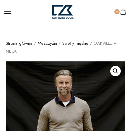
0
Strona główna
/
Mężczyźni
/
Swetry męskie
/ OAKVILLE V-
NECK