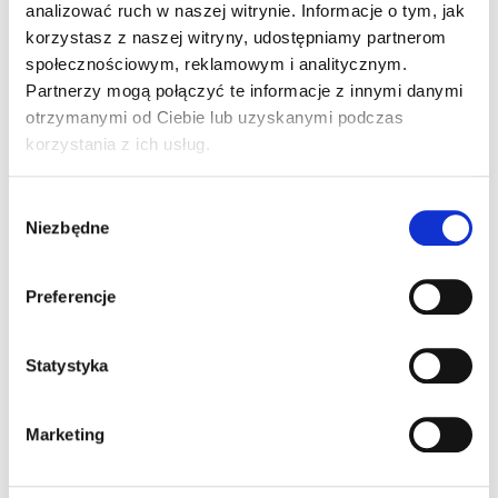
Wersja Męska/Damska
analizować ruch w naszej witrynie. Informacje o tym, jak
korzystasz z naszej witryny, udostępniamy partnerom
społecznościowym, reklamowym i analitycznym.
Partnerzy mogą połączyć te informacje z innymi danymi
otrzymanymi od Ciebie lub uzyskanymi podczas
korzystania z ich usług.
W
Niezbędne
y
b
ó
Preferencje
r
z
OAKVILLE V-NECK
g
Statystyka
WOMAN
o
309,00
ZŁ
Z VAT
d
Marketing
y
Inne Produkty