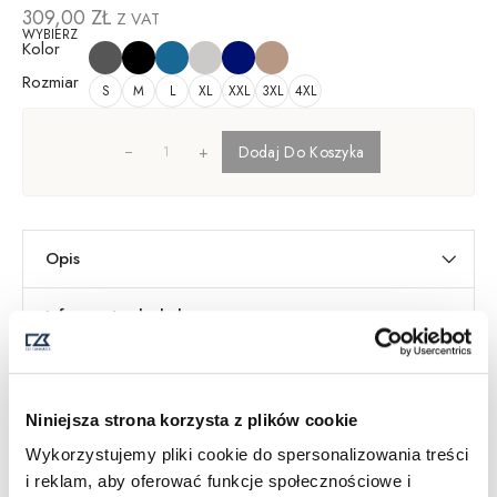
309,00
ZŁ
Z VAT
WYBIERZ
Kolor
Rozmiar
S
M
L
XL
XXL
3XL
4XL
+
Dodaj Do Koszyka
Opis
Informacje dodatkowe
Dostawa i Zwroty
Tabela Rozmiarów
SKU:
355418
Niniejsza strona korzysta z plików cookie
Kategorie
Mężczyźni
,
Swetry męskie
Wykorzystujemy pliki cookie do spersonalizowania treści
i reklam, aby oferować funkcje społecznościowe i