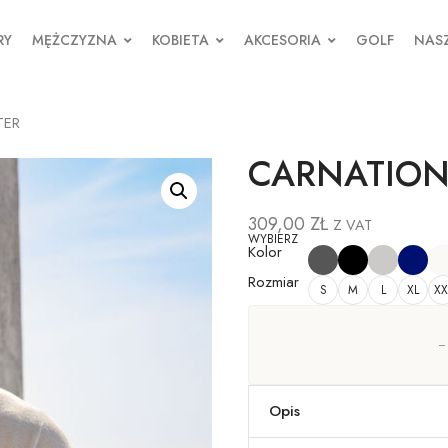
RY
MĘŻCZYZNA
KOBIETA
AKCESORIA
GOLF
NASZ
TER
CARNATION
309,00
ZŁ
Z VAT
WYBIERZ
Kolor
Rozmiar
S
M
L
XL
XX
Opis