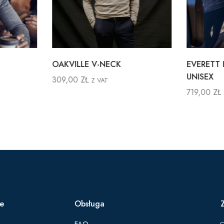
OAKVILLE V-NECK
EVERETT 
UNISEX
309,00
ZŁ
Z VAT
719,00
ZŁ
ie
Obsługa
FAQ