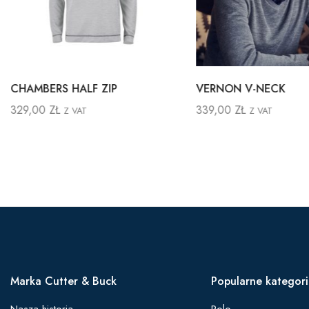
CHAMBERS HALF ZIP
VERNON V-NECK
329,00
ZŁ
339,00
ZŁ
Z VAT
Z VAT
Marka Cutter & Buck
Popularne kategor
Nasza historia
Polo