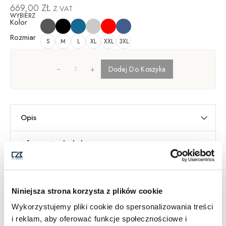
669,00
ZŁ
Z VAT
WYBIERZ
Kolor
Rozmiar
S
M
L
XL
XXL
3XL
+
Dodaj Do Koszyka
Opis
Informacje dodatkowe
Dostawa i Zwroty
Tabela Rozmiarów
SKU:
355430
Niniejsza strona korzysta z plików cookie
Kategoria
Swetry męskie
Wykorzystujemy pliki cookie do spersonalizowania treści
i reklam, aby oferować funkcje społecznościowe i