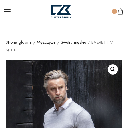
0
Strona główna
/
Mężczyźni
/
Swetry męskie
/ EVERETT V-
NECK