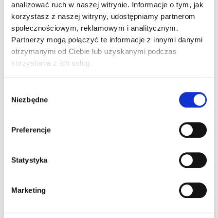
Wersja Męska/Damska
analizować ruch w naszej witrynie. Informacje o tym, jak
korzystasz z naszej witryny, udostępniamy partnerom
społecznościowym, reklamowym i analitycznym.
Partnerzy mogą połączyć te informacje z innymi danymi
otrzymanymi od Ciebie lub uzyskanymi podczas
korzystania z ich usług.
W
Niezbędne
y
b
ó
Preferencje
r
z
EVERETT V-NECK
g
Statystyka
WOMAN
o
669,00
ZŁ
Z VAT
d
Marketing
y
Inne Produkty