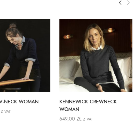
 V-NECK WOMAN
KENNEWICK CREWNECK
WOMAN
Z VAT
649,00
ZŁ
Z VAT