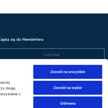
Zapisz się do Newslettera
Wyślij
Zezwól na wszystkie
apisz się, aby być na bieżąco z nowościami w produktach,
naszej
romocjami i nie tylko.
Zezwól na wybór
erzy mogą
orzystania z
Odmowa