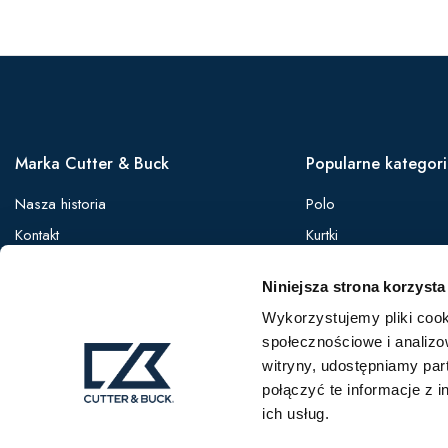
Marka Cutter & Buck
Popularne kategor
Nasza historia
Polo
Kontakt
Kurtki
Zaloguj się
Koszule
Niniejsza strona korzysta
Oferta B2B
Softshelle
Wykorzystujemy pliki cook
Bezrękawniki
społecznościowe i analizo
Bluzy
witryny, udostępniamy pa
Spodnie
połączyć te informacje z 
ich usług.