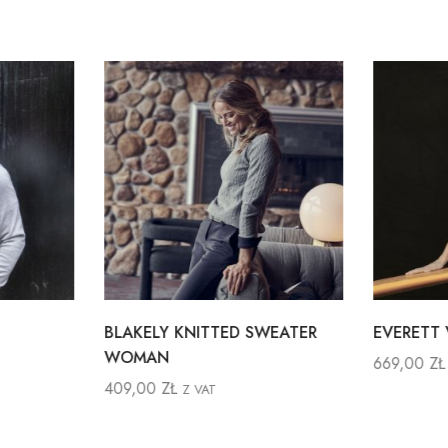
BLAKELY KNITTED SWEATER
EVERETT
WOMAN
669,00
ZŁ
409,00
ZŁ
Z VAT