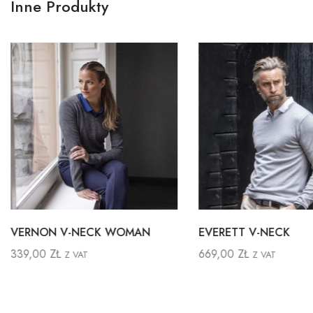
Inne Produkty
VERNON V-NECK WOMAN
EVERETT V-NECK
339,00
ZŁ
669,00
ZŁ
Z VAT
Z VAT