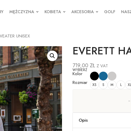
RY
MĘŻCZYZNA
KOBIETA
AKCESORIA
GOLF
NASZ
WEATER UNISEX
EVERETT HA
719,00
ZŁ
Z VAT
WYBIERZ
Kolor
Rozmiar
XS
S
M
L
X
Opis