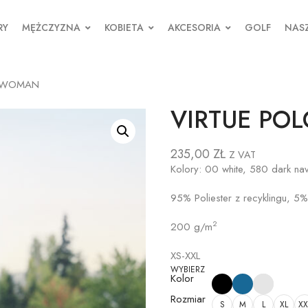
RY
MĘŻCZYZNA
KOBIETA
AKCESORIA
GOLF
NASZ
K WOMAN
VIRTUE PO
235,00
ZŁ
Z VAT
Kolory: 00 white, 580 dark na
95% Poliester z recyklingu, 5%
2
200 g/m
XS-XXL
WYBIERZ
Kolor
Rozmiar
S
M
L
XL
XX