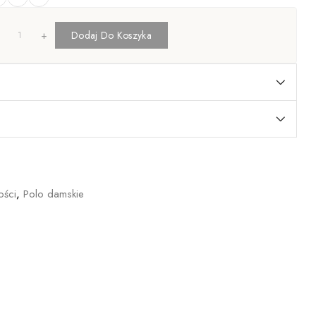
+
Dodaj Do Koszyka
ści
,
Polo damskie