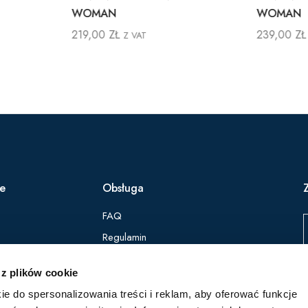
WOMAN
WOMAN
219,00
ZŁ
239,00
ZŁ
Z VAT
ie
Obsługa
FAQ
Regulamin
Polityka Prywatności
 z plików cookie
ie do spersonalizowania treści i reklam, aby oferować funkcje
Z