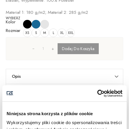
Elastan; Wypełnienie: 100% Poliester
Materiał 1: 180 g/m2; Materiał 2: 285 g/m2
WYBIERZ
Kolor
Rozmiar
XS
S
M
L
XL
XXL
+
Dodaj Do Koszyka
Opis
Informacje dodatkowe
Dostawa i Zwroty
Tabela Rozmiarów
Niniejsza strona korzysta z plików cookie
SKU:
351459
Kategorie
Golf
,
Kobiety
,
Softshelle damskie
Wykorzystujemy pliki cookie do spersonalizowania treści