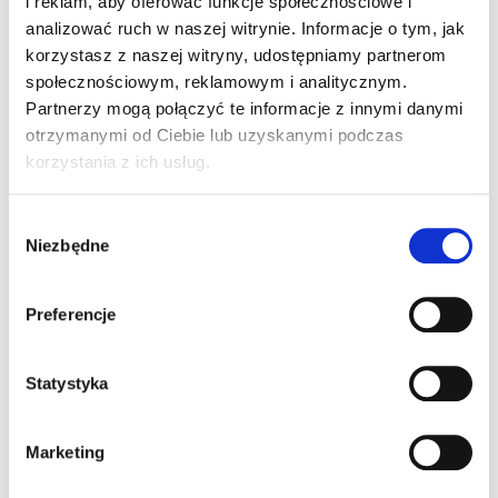
i reklam, aby oferować funkcje społecznościowe i
analizować ruch w naszej witrynie. Informacje o tym, jak
Wersja Męska/Damska
korzystasz z naszej witryny, udostępniamy partnerom
społecznościowym, reklamowym i analitycznym.
Partnerzy mogą połączyć te informacje z innymi danymi
otrzymanymi od Ciebie lub uzyskanymi podczas
korzystania z ich usług.
W
Niezbędne
y
b
ó
Preferencje
r
z
g
Statystyka
NAVIGATE SOFTSHELL
o
JACKET
d
549,00
ZŁ
Z VAT
Marketing
y