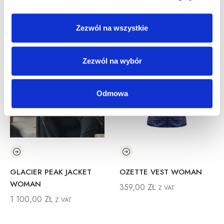
Inne Produkty
Zezwól na wszystkie
Zezwól na wybór
Odmowa
KET
OZETTE VEST WOMAN
BELLEVUE JACKET
WOMAN
359,00
ZŁ
Z VAT
959,00
ZŁ
Z VAT