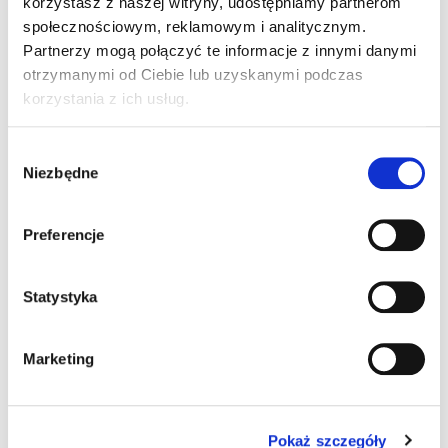
Kategorie
Kobiety
,
Kurtki damskie
korzystasz z naszej witryny, udostępniamy partnerom
społecznościowym, reklamowym i analitycznym.
Partnerzy mogą połączyć te informacje z innymi danymi
Wersja Męska/Damska
otrzymanymi od Ciebie lub uzyskanymi podczas
korzystania z ich usług.
W
Niezbędne
y
b
ó
Preferencje
r
z
g
Statystyka
o
d
Marketing
y
OAK HARBOR JACKET
579,00
ZŁ
Z VAT
Pokaż szczegóły