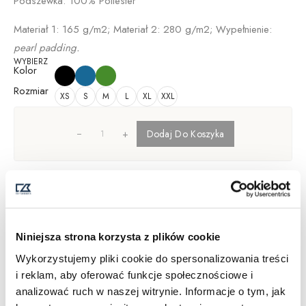
Podszewka: 100% Poliester
Materiał 1: 165 g/m2; Materiał 2: 280 g/m2; Wypełnienie:
pearl padding.
WYBIERZ
Kolor
Rozmiar
XS
S
M
L
XL
XXL
+
Dodaj Do Koszyka
Opis
Informacje dodatkowe
Niniejsza strona korzysta z plików cookie
Dostawa i Zwroty
Wykorzystujemy pliki cookie do spersonalizowania treści
Tabela Rozmiarów
i reklam, aby oferować funkcje społecznościowe i
SKU:
351453
analizować ruch w naszej witrynie. Informacje o tym, jak