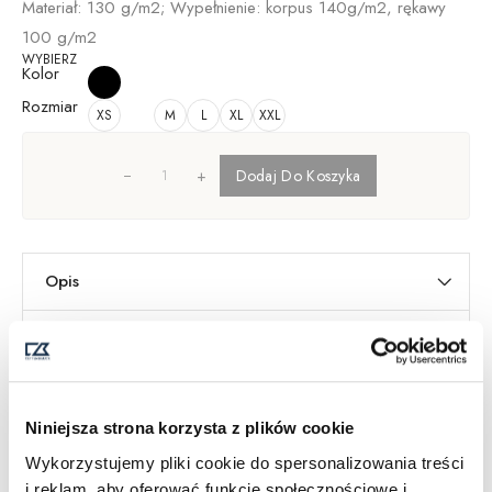
Materiał: 130 g/m2; Wypełnienie: korpus 140g/m2, rękawy
100 g/m2
WYBIERZ
Kolor
Rozmiar
XS
M
L
XL
XXL
+
Dodaj Do Koszyka
Opis
Informacje dodatkowe
Dostawa i Zwroty
Tabela Rozmiarów
SKU:
351435
Niniejsza strona korzysta z plików cookie
Kategorie
Kobiety
,
Kurtki damskie
Wykorzystujemy pliki cookie do spersonalizowania treści
i reklam, aby oferować funkcje społecznościowe i