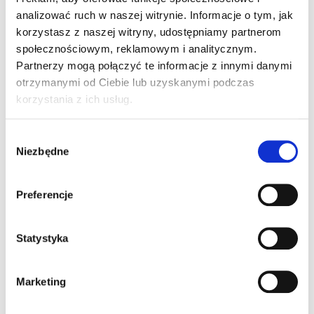
analizować ruch w naszej witrynie. Informacje o tym, jak
Wersja Męska/Damska
korzystasz z naszej witryny, udostępniamy partnerom
społecznościowym, reklamowym i analitycznym.
Partnerzy mogą połączyć te informacje z innymi danymi
otrzymanymi od Ciebie lub uzyskanymi podczas
korzystania z ich usług.
W
Niezbędne
y
b
ó
Preferencje
r
z
FAIRCHILD JACKET
g
Statystyka
o
629,00
ZŁ
Z VAT
d
Marketing
y
Inne Produkty