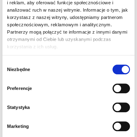
i reklam, aby oferować funkcje społecznościowe i
Kategorie
Kobiety
,
Koszule damskie
analizować ruch w naszej witrynie. Informacje o tym, jak
korzystasz z naszej witryny, udostępniamy partnerom
Wersja Męska/Damska
społecznościowym, reklamowym i analitycznym.
Partnerzy mogą połączyć te informacje z innymi danymi
otrzymanymi od Ciebie lub uzyskanymi podczas
korzystania z ich usług.
W
Niezbędne
y
b
ó
Preferencje
r
BRAK NA MAGAZYNIE
z
g
Statystyka
o
HANSVILLE SHIRT
d
429,00
ZŁ
Marketing
Z VAT
y