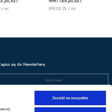
LE JACKET
WHITTIER JACKET
599,00
ZŁ
Z VAT
Z VAT
Zapisz się do Newslettera
Wyślij
Zezwól na wszystkie
apisz się, aby być na bieżąco z nowościami w produktach,
naszej
romocjami i nie tylko.