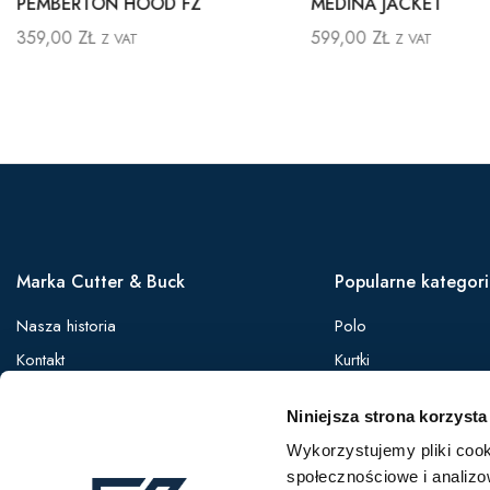
PEMBERTON HOOD FZ
MEDINA JACKET
359,00
ZŁ
599,00
ZŁ
Z VAT
Z VAT
Marka Cutter & Buck
Popularne kategor
Nasza historia
Polo
Kontakt
Kurtki
Zaloguj się
Koszule
Niniejsza strona korzysta
Oferta B2B
Softshelle
Wykorzystujemy pliki cook
Bezrękawniki
społecznościowe i analizo