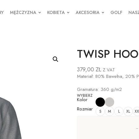
RY
MĘŻCZYZNA
KOBIETA
AKCESORIA
GOLF
NASZ
TWISP HOO
379,00
ZŁ
Z VAT
Materiał: 80% Bawełna, 20% Po
Gramatura: 360 g/m2
WYBIERZ
Kolor
Rozmiar
S
M
L
XL
XX