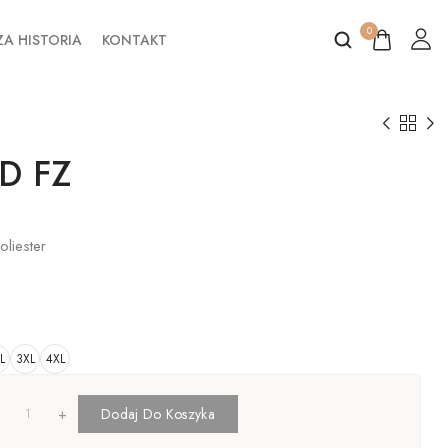
0
A HISTORIA
KONTAKT
D FZ
liester
L
3XL
4XL
+
Dodaj Do Koszyka