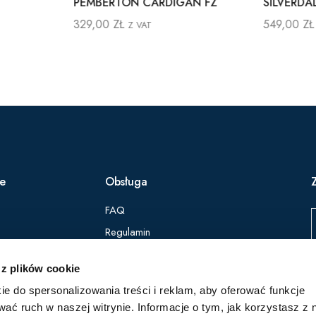
PEMBERTON CARDIGAN FZ
SILVERDA
329,00
ZŁ
549,00
ZŁ
Z VAT
ie
Obsługa
FAQ
Regulamin
Polityka Prywatności
 z plików cookie
ie do spersonalizowania treści i reklam, aby oferować funkcje
Z
wać ruch w naszej witrynie. Informacje o tym, jak korzystasz z 
p