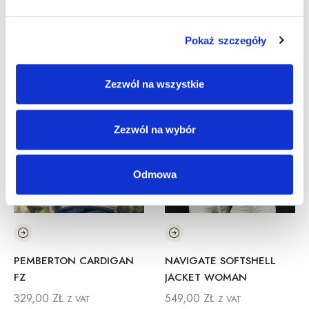
Pokaż szczegóły
Inne Produkty
Zezwól na wszystkie
Zezwól na wybór
Odmowa
PEMBERTON CARDIGAN
NAVIGATE SOFTSHELL
FZ
JACKET WOMAN
329,00
ZŁ
549,00
ZŁ
Z VAT
Z VAT