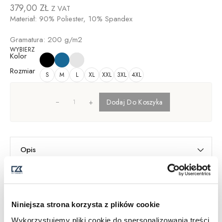
379,00
ZŁ
Z VAT
Materiał: 90% Poliester, 10% Spandex
Gramatura: 200 g/m2
WYBIERZ
Kolor
Rozmiar
S
M
L
XL
XXL
3XL
4XL
+
Dodaj Do Koszyka
Opis
Informacje dodatkowe
Dostawa i Zwroty
Tabela Rozmiarów
Niniejsza strona korzysta z plików cookie
SKU:
358416
Wykorzystujemy pliki cookie do spersonalizowania treści