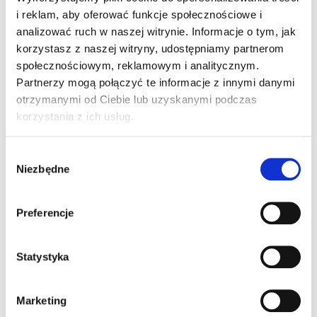
Kategorie
Bluzy męskie
,
Golf
i reklam, aby oferować funkcje społecznościowe i
analizować ruch w naszej witrynie. Informacje o tym, jak
korzystasz z naszej witryny, udostępniamy partnerom
Wersja Męska/Damska
społecznościowym, reklamowym i analitycznym.
Partnerzy mogą połączyć te informacje z innymi danymi
otrzymanymi od Ciebie lub uzyskanymi podczas
korzystania z ich usług.
W
Niezbędne
y
b
ó
Preferencje
r
z
g
Statystyka
TRAVERSE HALF ZIP
o
WOMAN
d
Marketing
y
379,00
ZŁ
Z VAT