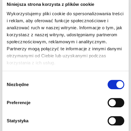
Informacje dodatkowe
Niniejsza strona korzysta z plików cookie
Dostawa i Zwroty
Wykorzystujemy pliki cookie do spersonalizowania treści
Tabela Rozmiarów
i reklam, aby oferować funkcje społecznościowe i
SKU:
354430
analizować ruch w naszej witrynie. Informacje o tym, jak
Kategorie
Golf
,
Mężczyźni
,
Polo męskie
korzystasz z naszej witryny, udostępniamy partnerom
społecznościowym, reklamowym i analitycznym.
Partnerzy mogą połączyć te informacje z innymi danymi
Wersja Męska/Damska
otrzymanymi od Ciebie lub uzyskanymi podczas
korzystania z ich usług.
W
Niezbędne
y
b
ó
Preferencje
r
z
g
Statystyka
o