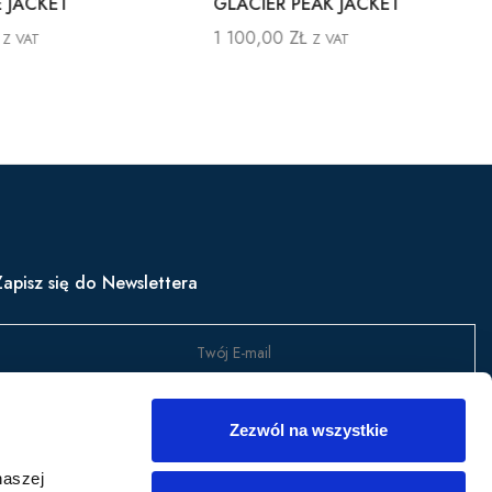
 JACKET
GLACIER PEAK JACKET
1 100,00
ZŁ
Z VAT
Z VAT
Zapisz się do Newslettera
Wyślij
Zezwól na wszystkie
apisz się, aby być na bieżąco z nowościami w produktach,
naszej
romocjami i nie tylko.