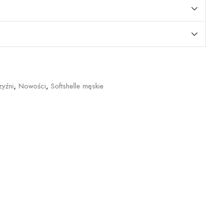
yźni
,
Nowości
,
Softshelle męskie