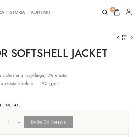
0
A HISTORIA
KONTAKT
R SOFTSHELL JACKET
oliester z recyklingu, 3% elastan
 pozostałe kolory – 190 g/m²
L
3XL
4XL
+
Dodaj Do Koszyka