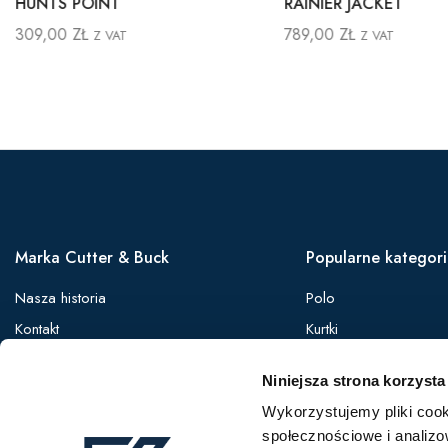
HUNTS POINT
RAINIER JACKET
309,00
ZŁ
789,00
ZŁ
Z VAT
Z VAT
Marka Cutter & Buck
Popularne kategor
Nasza historia
Polo
Kontakt
Kurtki
Zaloguj się
Koszule
Niniejsza strona korzysta
Oferta B2B
Softshelle
Wykorzystujemy pliki cook
Bezrękawniki
społecznościowe i analizo