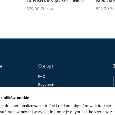
LA PUSH RAIN JACKET JUNIOR
PARKDALE
379,00
ZŁ
529,00
ZŁ
Z VAT
ie
Obsługa
FAQ
Regulamin
Polityka Prywatności
 z plików cookie
ie do spersonalizowania treści i reklam, aby oferować funkcje
Z
wać ruch w naszej witrynie. Informacje o tym, jak korzystasz z 
p