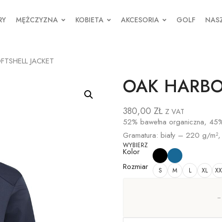
RY
MĘŻCZYZNA
KOBIETA
AKCESORIA
GOLF
NASZ
FTSHELL JACKET
OAK HARBO
380,00
ZŁ
Z VAT
52% bawełna organiczna, 45% p
Gramatura: biały – 220 g/m²,
WYBIERZ
Kolor
Rozmiar
S
M
L
XL
XX