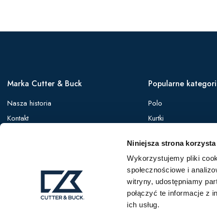
Marka Cutter & Buck
Popularne kategor
Nasza historia
Polo
Kontakt
Kurtki
Zaloguj się
Koszule
Niniejsza strona korzysta
Oferta B2B
Softshelle
Wykorzystujemy pliki cook
Bezrękawniki
społecznościowe i analizo
Bluzy
witryny, udostępniamy pa
Spodnie
połączyć te informacje z 
ich usług.