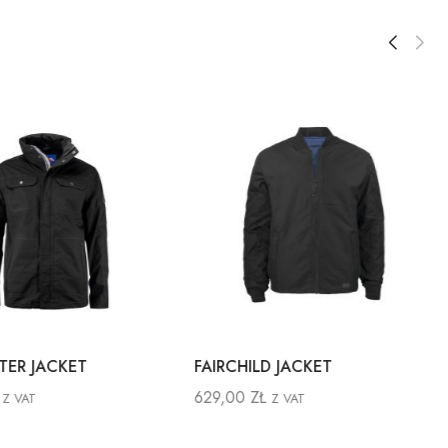
TER JACKET
FAIRCHILD JACKET
629,00
ZŁ
Z VAT
Z VAT