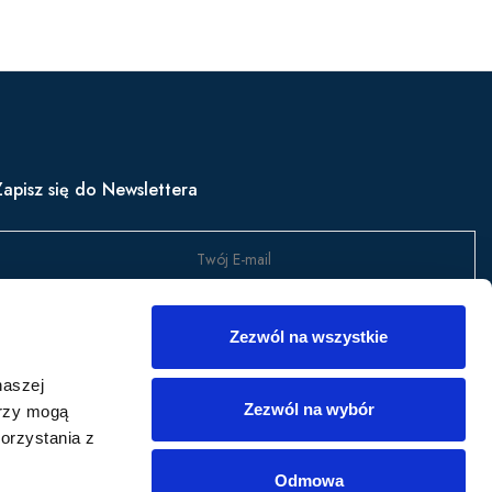
Zapisz się do Newslettera
Wyślij
Zezwól na wszystkie
apisz się, aby być na bieżąco z nowościami w produktach,
naszej
romocjami i nie tylko.
Zezwól na wybór
erzy mogą
orzystania z
Odmowa