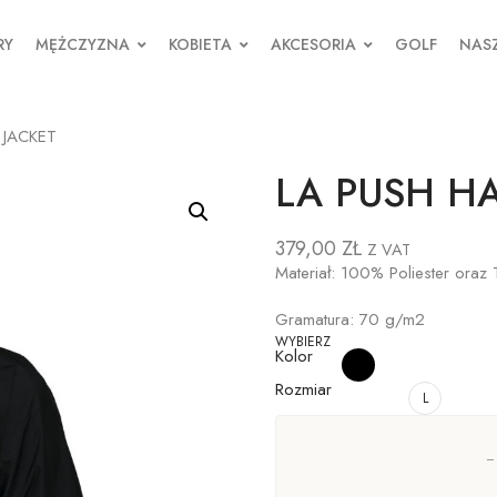
RY
MĘŻCZYZNA
KOBIETA
AKCESORIA
GOLF
NASZ
 JACKET
LA PUSH HA
379,00
ZŁ
Z VAT
Materiał: 100% Poliester oraz
Gramatura: 70 g/m2
WYBIERZ
Kolor
Rozmiar
L