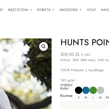
RY
MĘŻCZYZNA
KOBIETA
AKCESORIA
GOLF
NASZ
HUNTS POI
309,00
ZŁ
Z VAT
Kolory: 580 dark navy, 640 ivy
100% Poliester z recyklingu
195 g/m²
WYBIERZ
Kolor
Rozmiar
S
M
L
XL
XX