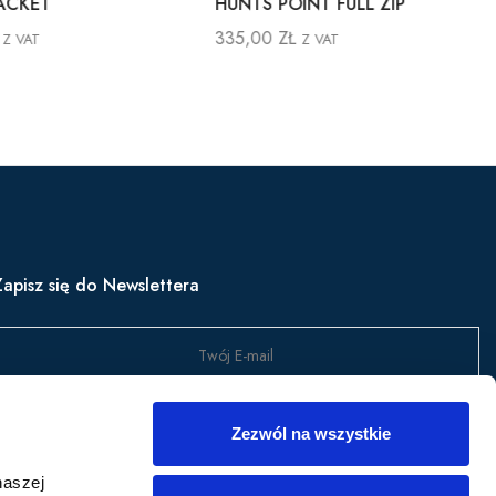
MEDINA JACKET
HUNTS POINT FULL ZIP
599,00
ZŁ
335,00
ZŁ
Z VAT
Z VAT
Zapisz się do Newslettera
Wyślij
Zezwól na wszystkie
apisz się, aby być na bieżąco z nowościami w produktach,
naszej
romocjami i nie tylko.