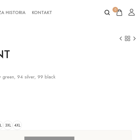
0
A HISTORIA
KONTAKT
NT
 green, 94 silver, 99 black
L
3XL
4XL