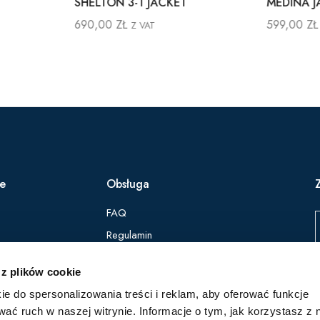
E JACKET
SHELTON 3-1 JACKET
690,00
ZŁ
VAT
Z VAT
ie
Obsługa
FAQ
Regulamin
Polityka Prywatności
 z plików cookie
ie do spersonalizowania treści i reklam, aby oferować funkcje
Z
wać ruch w naszej witrynie. Informacje o tym, jak korzystasz z 
p