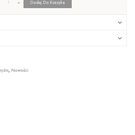
+
Dodaj Do Koszyka
yźni
,
Nowości