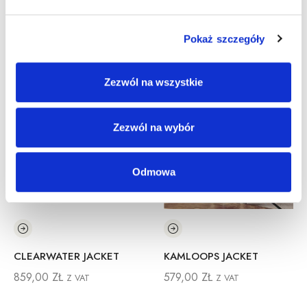
Pokaż szczegóły
Inne Produkty
Zezwól na wszystkie
Zezwól na wybór
Odmowa
CLEARWATER JACKET
KAMLOOPS JACKET
859,00
ZŁ
579,00
ZŁ
Z VAT
Z VAT