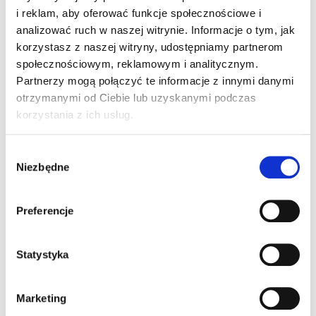
Kategorie
Bluzy męskie
,
Mężczyźni
,
Nowości
i reklam, aby oferować funkcje społecznościowe i
analizować ruch w naszej witrynie. Informacje o tym, jak
korzystasz z naszej witryny, udostępniamy partnerom
Wersja Męska/Damska
społecznościowym, reklamowym i analitycznym.
Partnerzy mogą połączyć te informacje z innymi danymi
otrzymanymi od Ciebie lub uzyskanymi podczas
korzystania z ich usług.
W
Niezbędne
y
b
ó
Preferencje
r
z
g
Statystyka
PEMBERTON CARDIGAN
o
FZ WOMAN
d
Marketing
329,00
ZŁ
y
Z VAT