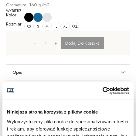
Gramatura: 160 g/m2
WYBIERZ
Kolor
Rozmiar
XS
S
M
L
XL
XXL
+
Dodaj Do Koszyka
Opis
Informacje dodatkowe
Dostawa i Zwroty
Tabela Rozmiarów
SKU:
353405
Niniejsza strona korzysta z plików cookie
Kategorie
Kobiety
,
T-shirty damskie
Wykorzystujemy pliki cookie do spersonalizowania treści
i reklam, aby oferować funkcje społecznościowe i