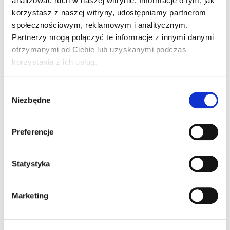
analizować ruch w naszej witrynie. Informacje o tym, jak
Wersja Męska/Damska
korzystasz z naszej witryny, udostępniamy partnerom
społecznościowym, reklamowym i analitycznym.
Partnerzy mogą połączyć te informacje z innymi danymi
otrzymanymi od Ciebie lub uzyskanymi podczas
korzystania z ich usług.
W
Niezbędne
y
b
ó
Preferencje
r
z
MANZANITA T-SHIRT
g
Statystyka
o
99,00
ZŁ
Z VAT
d
Marketing
y
Inne Produkty