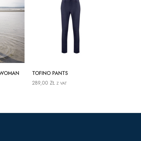
 WOMAN
TOFINO PANTS
289,00
ZŁ
Z VAT