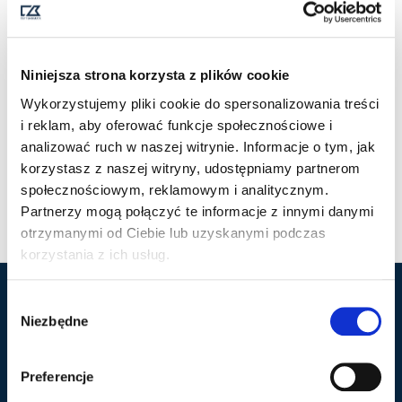
Niniejsza strona korzysta z plików cookie
Wykorzystujemy pliki cookie do spersonalizowania treści
i reklam, aby oferować funkcje społecznościowe i
analizować ruch w naszej witrynie. Informacje o tym, jak
EDGEMONT CHINOS
EDGEMONT CHINOS
korzystasz z naszej witryny, udostępniamy partnerom
SHORTS
SHORTS WOMAN
społecznościowym, reklamowym i analitycznym.
335,00
ZŁ
335,00
ZŁ
Z VAT
Z VAT
Partnerzy mogą połączyć te informacje z innymi danymi
otrzymanymi od Ciebie lub uzyskanymi podczas
korzystania z ich usług.
W
Marka Cutter & Buck
Popularne kategorie
Niezbędne
y
b
Nasza historia
Polo
ó
Preferencje
Kontakt
Kurtki
r