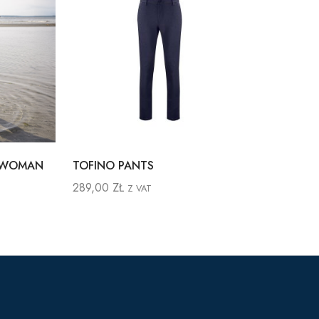
 WOMAN
TOFINO PANTS
289,00
ZŁ
Z VAT