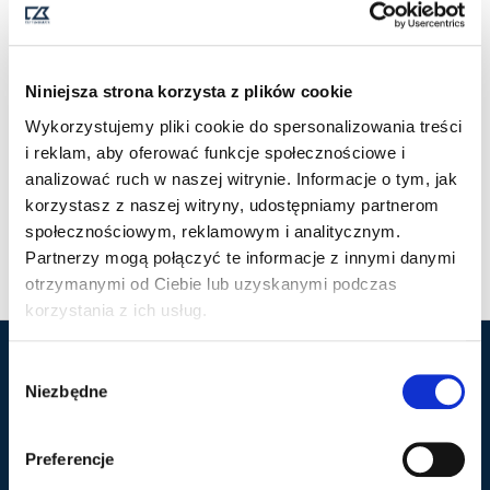
Niniejsza strona korzysta z plików cookie
Wykorzystujemy pliki cookie do spersonalizowania treści
i reklam, aby oferować funkcje społecznościowe i
analizować ruch w naszej witrynie. Informacje o tym, jak
EDGEMONT CHINOS
EDGEMONT CHINOS
korzystasz z naszej witryny, udostępniamy partnerom
SHORTS
SHORTS WOMAN
społecznościowym, reklamowym i analitycznym.
335,00
ZŁ
335,00
ZŁ
Z VAT
Z VAT
Partnerzy mogą połączyć te informacje z innymi danymi
otrzymanymi od Ciebie lub uzyskanymi podczas
korzystania z ich usług.
W
Marka Cutter & Buck
Popularne kategorie
Niezbędne
y
b
Nasza historia
Polo
ó
Preferencje
Kontakt
Kurtki
r