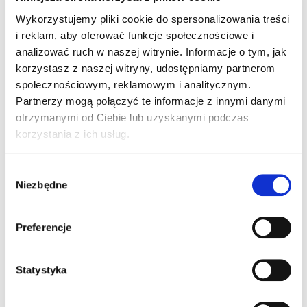
Wykorzystujemy pliki cookie do spersonalizowania treści
i reklam, aby oferować funkcje społecznościowe i
analizować ruch w naszej witrynie. Informacje o tym, jak
KELOWNA POLO JUNIOR
LA PUSH PRO JACKET
korzystasz z naszej witryny, udostępniamy partnerom
JUNIOR
149,00
ZŁ
Z VAT
społecznościowym, reklamowym i analitycznym.
429,00
ZŁ
Z VAT
Partnerzy mogą połączyć te informacje z innymi danymi
otrzymanymi od Ciebie lub uzyskanymi podczas
korzystania z ich usług.
W
Niezbędne
y
b
ó
Preferencje
r
z
g
Statystyka
o
LA PUSH RAIN JACKET
VIRTUE POLO SOLID
d