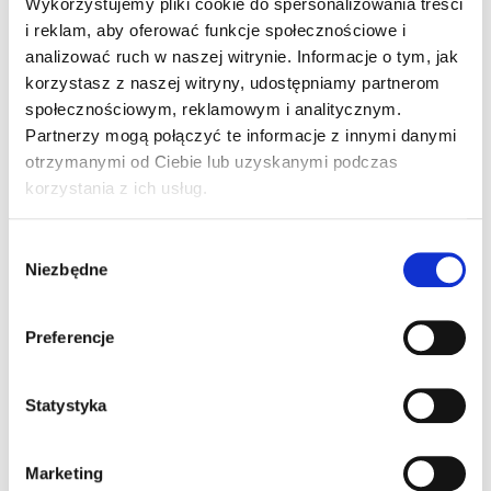
Wykorzystujemy pliki cookie do spersonalizowania treści
SKU:
351073
i reklam, aby oferować funkcje społecznościowe i
Kategoria
Akcesoria
analizować ruch w naszej witrynie. Informacje o tym, jak
korzystasz z naszej witryny, udostępniamy partnerom
społecznościowym, reklamowym i analitycznym.
Inne Produkty
Partnerzy mogą połączyć te informacje z innymi danymi
otrzymanymi od Ciebie lub uzyskanymi podczas
korzystania z ich usług.
W
Niezbędne
y
b
ó
Preferencje
r
z
g
Statystyka
o
COLVILLE BELT
d
Marketing
y
239,00
ZŁ
Z VAT