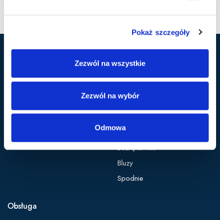
Pokaż szczegóły
Zezwól na wszystkie
Marka Cutter & Buck
Popularne kategorie
Nasza historia
Polo
Zezwól na wybór
Kontakt
Kurtki
Zaloguj się
Koszule
Odmowa
Oferta B2B
Softshelle
Bezrękawniki
Bluzy
Spodnie
Obsługa