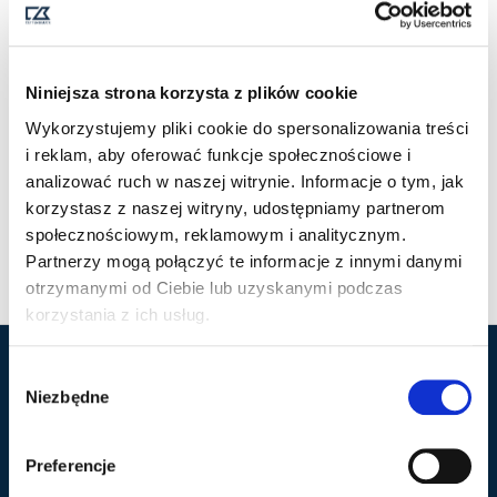
Niniejsza strona korzysta z plików cookie
Wykorzystujemy pliki cookie do spersonalizowania treści
i reklam, aby oferować funkcje społecznościowe i
analizować ruch w naszej witrynie. Informacje o tym, jak
PACIFIC CITY TEE
PACIFIC CITY TEE
korzystasz z naszej witryny, udostępniamy partnerom
WOMAN
99,00
ZŁ
Z VAT
społecznościowym, reklamowym i analitycznym.
99,00
ZŁ
Z VAT
Partnerzy mogą połączyć te informacje z innymi danymi
otrzymanymi od Ciebie lub uzyskanymi podczas
korzystania z ich usług.
W
Marka Cutter & Buck
Popularne kategorie
Niezbędne
y
b
Nasza historia
Polo
ó
Preferencje
Kontakt
Kurtki
r