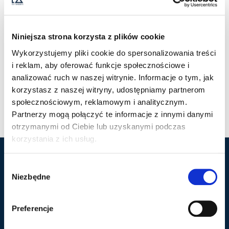
Niniejsza strona korzysta z plików cookie
Wykorzystujemy pliki cookie do spersonalizowania treści
i reklam, aby oferować funkcje społecznościowe i
analizować ruch w naszej witrynie. Informacje o tym, jak
SEABECK POLO
SEABECK POLO WOMAN
korzystasz z naszej witryny, udostępniamy partnerom
219,00
ZŁ
219,00
ZŁ
Z VAT
Z VAT
społecznościowym, reklamowym i analitycznym.
Partnerzy mogą połączyć te informacje z innymi danymi
otrzymanymi od Ciebie lub uzyskanymi podczas
korzystania z ich usług.
W
Marka Cutter & Buck
Popularne kategorie
Niezbędne
y
b
Nasza historia
Polo
ó
Kontakt
Kurtki
Preferencje
r
Zaloguj się
Koszule
z