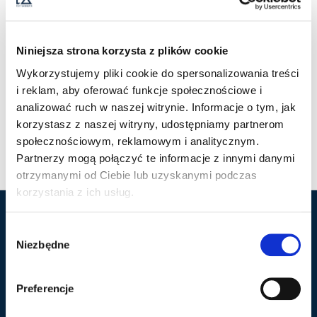
Niniejsza strona korzysta z plików cookie
Wykorzystujemy pliki cookie do spersonalizowania treści
i reklam, aby oferować funkcje społecznościowe i
analizować ruch w naszej witrynie. Informacje o tym, jak
SEABECK POLO
SEABECK POLO WOMAN
korzystasz z naszej witryny, udostępniamy partnerom
219,00
ZŁ
219,00
ZŁ
Z VAT
Z VAT
społecznościowym, reklamowym i analitycznym.
Partnerzy mogą połączyć te informacje z innymi danymi
otrzymanymi od Ciebie lub uzyskanymi podczas
korzystania z ich usług.
W
Marka Cutter & Buck
Popularne kategorie
Niezbędne
y
b
Nasza historia
Polo
ó
Kontakt
Kurtki
Preferencje
r
Zaloguj się
Koszule
z