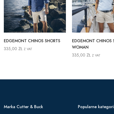
EDGEMONT CHINOS SHORTS
EDGEMONT CHINOS 
WOMAN
335,00
ZŁ
Z VAT
335,00
ZŁ
Z VAT
Marka Cutter & Buck
Popularne kategor