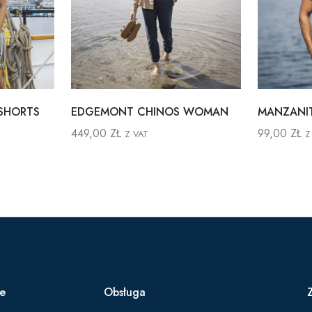
SHORTS
EDGEMONT CHINOS WOMAN
MANZANI
449,00
ZŁ
99,00
ZŁ
Z VAT
Z
ie
Obsługa