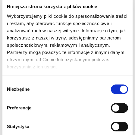
Niniejsza strona korzysta z plików cookie
Wykorzystujemy pliki cookie do spersonalizowania treści
i reklam, aby oferować funkcje społecznościowe i
analizować ruch w naszej witrynie. Informacje o tym, jak
korzystasz z naszej witryny, udostępniamy partnerom
społecznościowym, reklamowym i analitycznym.
Partnerzy mogą połączyć te informacje z innymi danymi
otrzymanymi od Ciebie lub uzyskanymi podczas
korzystania z ich usług.
W
SEABECK POLO
SEABECK POLO WOMAN
Niezbędne
y
219,00
ZŁ
219,00
ZŁ
Z VAT
Z VAT
b
ó
Preferencje
r
z
g
Statystyka
o