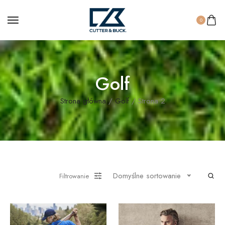
0
Golf
Strona główna
/
Golf
/ Strona 2
Domyślne sortowanie
Filtrowanie